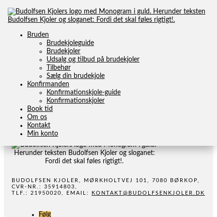
Bruden
Brudekjoleguide
Brudekjoler
Udsalg og tilbud på brudekjoler
Tilbehør
INGEN RESULTATER FUNDET
Sælg din brudekjole
Konfirmanden
Konfirmationskjole-guide
Siden du anmodede om kunne ikke findes. Prøv at præciser
Konfirmationskjoler
din søgning, eller brug navigationen ovenfor til at lokalisere
Book tid
indlægget.
Om os
Kontakt
Min konto
BUDOLFSEN KJOLER, MØRKHOLTVEJ 101, 7080 BØRKOP,
CVR-NR.: 35914803,
TLF.: 21950020, EMAIL:
KONTAKT@BUDOLFSENKJOLER.DK
Følg