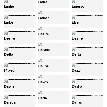
Emira
Emilie
Emerson
Ember
Ember
Elva
Desire
Desire
Desire
Debbie
Delta
Delta
Delina
Mixed
Dazzi
Dawn
Dawn
Dasha
Daria
Danica
Dallas