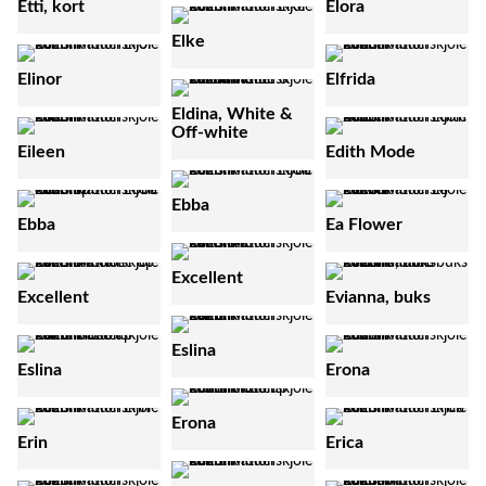
Etti, kort
Elora
Elke
Elinor
Elfrida
Eldina, White &
Off-white
Eileen
Edith Mode
Ebba
Ebba
Ea Flower
Excellent
Excellent
Evianna, buks
Eslina
Eslina
Erona
Erona
Erin
Erica