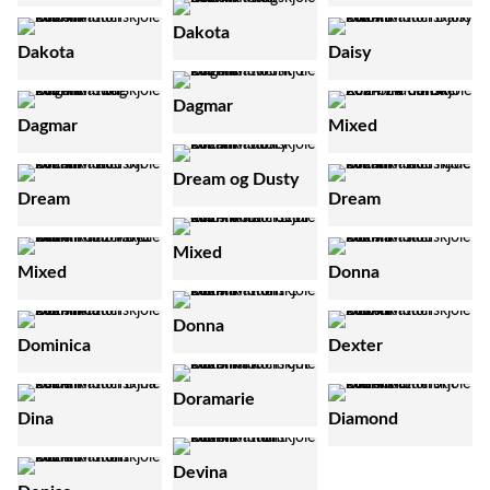
Dakota
Dakota
Daisy
Dagmar
Dagmar
Mixed
Dream og Dusty
Dream
Dream
Mixed
Mixed
Donna
Donna
Dominica
Dexter
Doramarie
Dina
Diamond
Devina