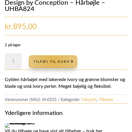
Design by Conception – Hårbøjle –
UHBA824
kr.
895,00
2 på lager
Design
TILFØJ TIL KURV
by
Conception
-
Gylden hårbøjel med lakerede ivory og grønne blomster og
Hårbøjle
blade og små ivory perler. Meget bøjelig og fleksibel.
-
UHBA824
Varenummer (SKU):
til-0255
Kategorier:
Hårpynt
,
Tilbehør
antal
Yderligere information
Vil du tilbage og have vist alt tilbehør
–
tryk her.