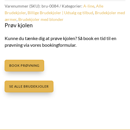
Varenummer (SKU):
bru-0084
Kategorier:
A-line
,
Alle
Brudekjoler
,
Billige Brudekjoler | Udsalg og tilbud
,
Brudekjoler med
ærmer
,
Brudekjoler med blonder
Prøv kjolen
Kunne du tænke dig at prøve kjolen? Så book en tid til en
prøvning via vores bookingformular.
BOOK PRØVNING
SE ALLE BRUDEKJOLER