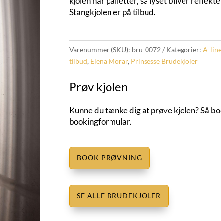
kjolen har pailetter, så lyset bliver reflek
Stangkjolen er på tilbud.
Varenummer (SKU):
bru-0072
Kategorier:
A-lin
tilbud
,
Elena Morar
,
Prinsesse Brudekjoler
Prøv kjolen
Kunne du tænke dig at prøve kjolen? Så book
bookingformular.
BOOK PRØVNING
SE ALLE BRUDEKJOLER