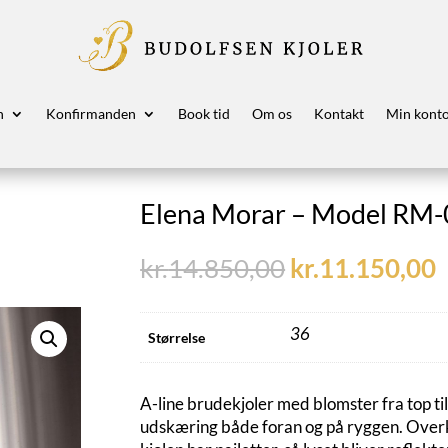
n
Konfirmanden
Book tid
Om os
Kontakt
Min kont
Elena Morar – Model RM
Den
kr.
14.850,00
kr.
11.150,00
oprindelige
a
pris
p
var:
e
36
Størrelse
kr.14.850,00.
k
A-line brudekjoler med blomster fra top til 
udskæring både foran og på ryggen. Over