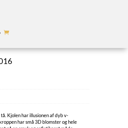
o
-016
Den
ktuelle
ris
r:
r.11.150,00.
tå. Kjolen har illusionen af dyb v-
kroppen har små 3D blomster og hele