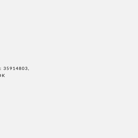
 35914803,
DK