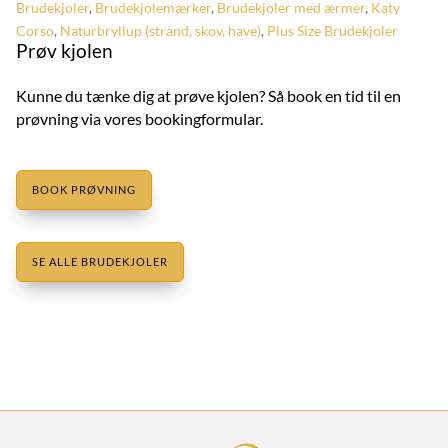
Brudekjoler
,
Brudekjolemærker
,
Brudekjoler med ærmer
,
Katy
Corso
,
Naturbryllup (strand, skov, have)
,
Plus Size Brudekjoler
Prøv kjolen
Kunne du tænke dig at prøve kjolen? Så book en tid til en
prøvning via vores bookingformular.
BOOK PRØVNING
SE ALLE BRUDEKJOLER