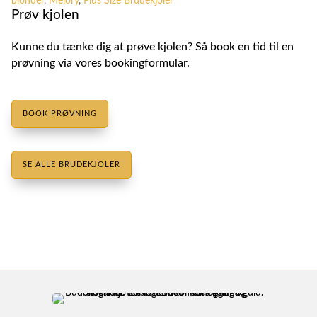
blonder
,
Melory
,
Plus Size Brudekjoler
Prøv kjolen
Kunne du tænke dig at prøve kjolen? Så book en tid til en
prøvning via vores bookingformular.
BOOK PRØVNING
SE ALLE BRUDEKJOLER