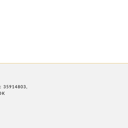
 35914803,
DK