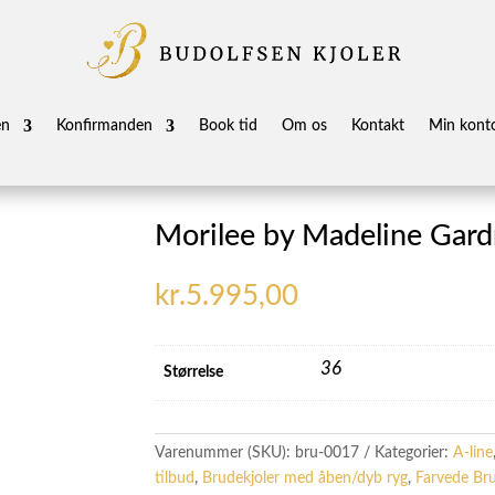
en
Konfirmanden
Book tid
Om os
Kontakt
Min kont
Morilee by Madeline Gar
kr.
5.995,00
36
Størrelse
Varenummer (SKU):
bru-0017
Kategorier:
A-line
tilbud
,
Brudekjoler med åben/dyb ryg
,
Farvede Bru