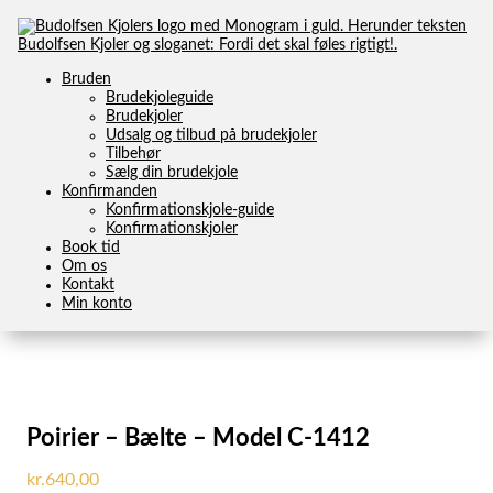
Bruden
Brudekjoleguide
Brudekjoler
Udsalg og tilbud på brudekjoler
Tilbehør
Sælg din brudekjole
TILBAGE TIL OVERSIGTEN
Konfirmanden
Konfirmationskjole-guide
Konfirmationskjoler
Book tid
Om os
Kontakt
Min konto
Poirier – Bælte – Model C-1412
kr.
640,00