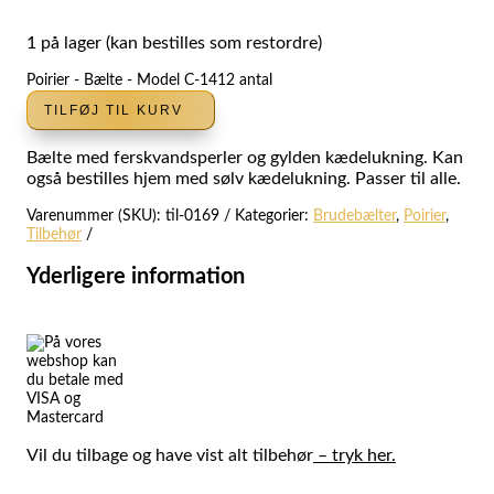
1 på lager (kan bestilles som restordre)
Poirier - Bælte - Model C-1412 antal
TILFØJ TIL KURV
Bælte med ferskvandsperler og gylden kædelukning. Kan
også bestilles hjem med sølv kædelukning. Passer til alle.
Varenummer (SKU):
til-0169
Kategorier:
Brudebælter
,
Poirier
,
Tilbehør
Yderligere information
Vil du tilbage og have vist alt tilbehør
–
tryk her.