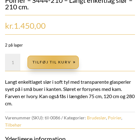
Poirier – S444-210 – Langt enkeltlag slør –
210 cm.
kr.
1.450,00
2 på lager
Poirier
TILFØJ TIL KURV
-
S444-
210
Langt enkeltlaget slør i soft tyl med transparente glasperler
-
syet på i små buer i kanten. Sløret er forsynes med kam.
Langt
Farven er Ivory. Kan også fås i længden 75 cm, 120 cm og 280
enkeltlag
cm.
slør
-
Varenummer (SKU):
til-0086
Kategorier:
Brudeslør
,
Poirier
,
210
Tilbehør
cm.
antal
Yderligere information