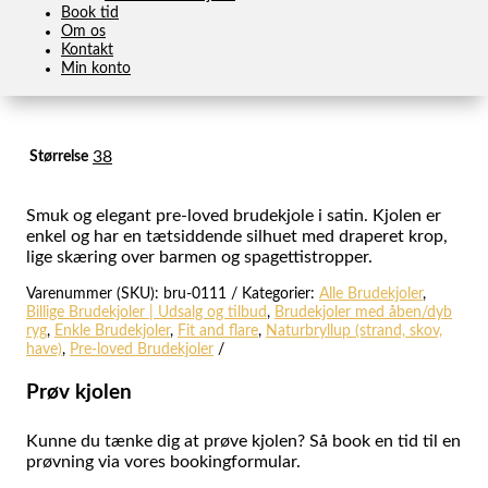
Book tid
Pronovias – Model Betta
Om os
Kontakt
kr.
15.200,00
Den oprindelige pris var:
Min konto
kr.15.200,00.
kr.
9.120,00
Den aktuelle pris er: kr.9.120,00.
38
Størrelse
Smuk og elegant pre-loved brudekjole i satin. Kjolen er
enkel og har en tætsiddende silhuet med draperet krop,
lige skæring over barmen og spagettistropper.
Varenummer (SKU):
bru-0111
Kategorier:
Alle Brudekjoler
,
Billige Brudekjoler | Udsalg og tilbud
,
Brudekjoler med åben/dyb
ryg
,
Enkle Brudekjoler
,
Fit and flare
,
Naturbryllup (strand, skov,
have)
,
Pre-loved Brudekjoler
Prøv kjolen
Kunne du tænke dig at prøve kjolen? Så book en tid til en
prøvning via vores bookingformular.