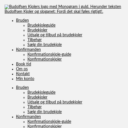
Bruden
Brudekjoleguide
Brudekjoler
Udsalg og tilbud på brudekjoler
Tilbehør
Sælg din brudekjole
Konfirmanden
TILBAGE TIL OVERSIGTEN
Konfirmationskjole-guide
Konfirmationskjoler
Book tid
Tilbud!
Om os
Kontakt
Min konto
Bruden
Brudekjoleguide
Brudekjoler
Udsalg og tilbud på brudekjoler
Tilbehør
Sælg din brudekjole
Konfirmanden
Konfirmationskjole-guide
Konfirmationskjoler