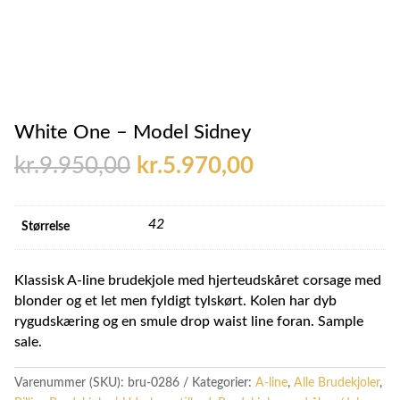
White One – Model Sidney
Den
Den
kr.
9.950,00
kr.
5.970,00
oprindelige
aktuelle
pris
pris
var:
er:
42
Størrelse
kr.9.950,00.
kr.5.970,00.
Klassisk A-line brudekjole med hjerteudskåret corsage med
blonder og et let men fyldigt tylskørt. Kolen har dyb
rygudskæring og en smule drop waist line foran. Sample
sale.
Varenummer (SKU):
bru-0286
Kategorier:
A-line
,
Alle Brudekjoler
,