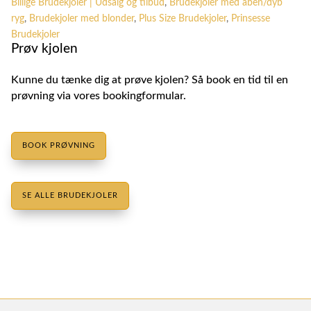
Billige Brudekjoler | Udsalg og tilbud
,
Brudekjoler med åben/dyb
ryg
,
Brudekjoler med blonder
,
Plus Size Brudekjoler
,
Prinsesse
Brudekjoler
Prøv kjolen
Kunne du tænke dig at prøve kjolen? Så book en tid til en
prøvning via vores bookingformular.
BOOK PRØVNING
SE ALLE BRUDEKJOLER