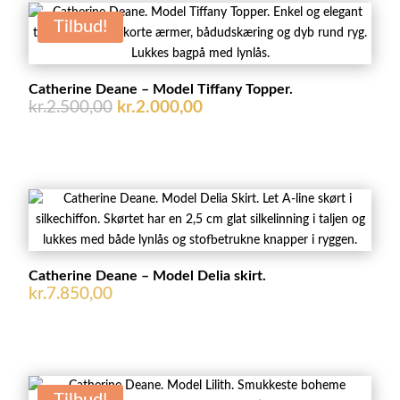
kr.3.250,00.
kr.2.750,00.
Tilbud!
Catherine Deane – Model Tiffany Topper.
Den
Den
kr.
2.500,00
kr.
2.000,00
oprindelige
aktuelle
pris
pris
var:
er:
kr.2.500,00.
kr.2.000,00.
Catherine Deane – Model Delia skirt.
kr.
7.850,00