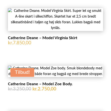
Catherine Deane – Model Virginia Skirt
kr.
7.850,00
Tilbud!
Catherine Deane – Model Zoe Body.
Den
Den
kr.
3.250,00
kr.
2.750,00
oprindelige
aktuelle
pris
pris
var:
er: