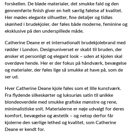
forskellen. De bløde materialer, det smukke fald og den
gennemførte finish giver en helt særlig følelse af kvalitet.
Her mødes elegante silhuetter, fine detaljer og tidløs
skønhed i brudekjoler, der føles både moderne, feminine og
eksklusive på den underspillede måde.
Catherine Deane er et internationalt brudekjolebrand med
rødder i London. Designuniverset er skabt til bruden, der
ønsker et personligt og elegant look – uden at kjolen skal
overdøve hende. Her er der fokus på håndværk, bevægelse
og materialer, der føles lige så smukke at have på, som de
ser ud.
Hver Catherine Deane kjole føles som et lille kunstværk.
Fra flydende silkeskørter og luksuriøs satin til
u
nikke
blondeoverdele med smukke grafiske mønstre og rene,
minimalistiske snit. Materialerne er nøje udvalgt for deres
komfort, bevægelse og æstetik – og netop derfor får
kjolerne den særlige lethed og kvalitet, som Catherine
Deane er kendt for.