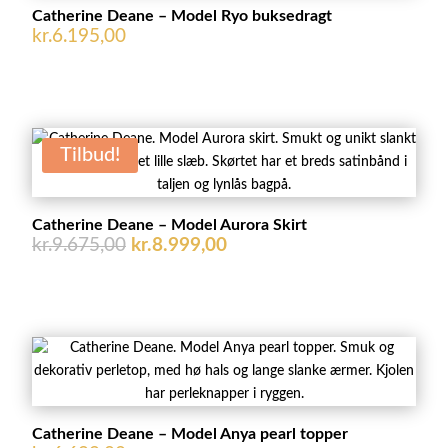
Catherine Deane – Model Ryo buksedragt
kr.
6.195,00
Tilbud!
Catherine Deane – Model Aurora Skirt
Den
Den
kr.
9.675,00
kr.
8.999,00
oprindelige
aktuelle
pris
pris
var:
er:
kr.9.675,00.
kr.8.999,00.
Catherine Deane – Model Anya pearl topper