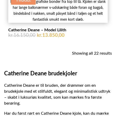
Tilbud!
Catherine Deane – Model Lilith
Den
Den
kr.
16.150,00
kr.
13.850,00
oprindelige
aktuelle
pris
pris
var:
er:
Showing all 22 results
kr.16.150,00.
kr.13.850,00.
Catherine Deane brudekjoler
Catherine Deane er til bruden, der drømmer om en
brudekjole med et stilfuldt, elegant og minimalistisk udtryk
– skabt i luksuriøs kvalitet, som kan mærkes fra første
berøring.
Har du først rørt en Catherine Deane kjole, kan du mærke