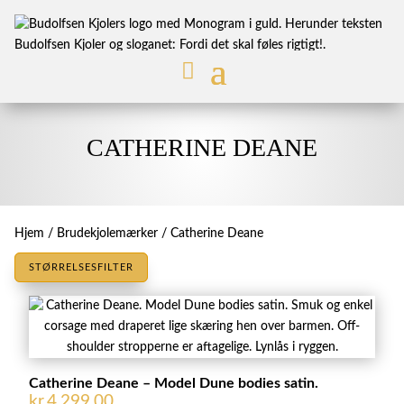
CATHERINE DEANE
Hjem
/
Brudekjolemærker
/ Catherine Deane
STØRRELSESFILTER
Catherine Deane – Model Dune bodies satin.
kr.
4.299,00