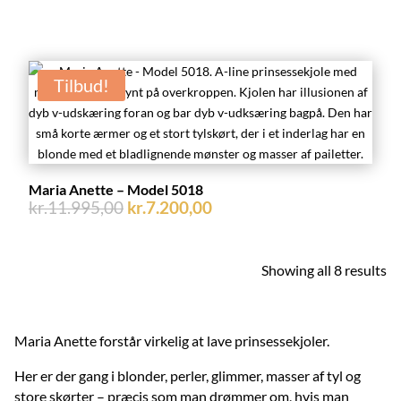
pris
pris
var:
er:
kr.11.100,00.
kr.8.325,00.
Tilbud!
Maria Anette – Model 5018
Den
Den
kr.
11.995,00
kr.
7.200,00
oprindelige
aktuelle
pris
pris
var:
er:
Showing all 8 results
kr.11.995,00.
kr.7.200,00.
Maria Anette
forstår virkelig at lave prinsessekjoler.
Her er der gang i blonder, perler, glimmer, masser af tyl og
store skørter – præcis som man drømmer om, hvis man