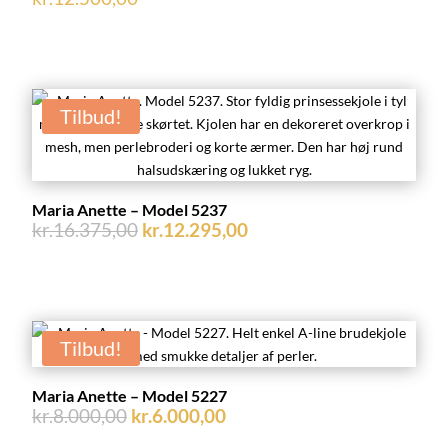
Tilbud!
Maria Anette – Model 5237
Den
Den
kr.
16.375,00
kr.
12.295,00
oprindelige
aktuelle
pris
pris
var:
er:
kr.16.375,00.
kr.12.295,00.
Tilbud!
Maria Anette – Model 5227
Den
Den
kr.
8.000,00
kr.
6.000,00
oprindelige
aktuelle