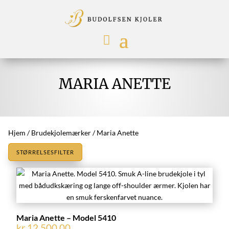
MARIA ANETTE
Hjem
/
Brudekjolemærker
/ Maria Anette
STØRRELSESFILTER
Maria Anette – Model 5410
kr.
12.500,00