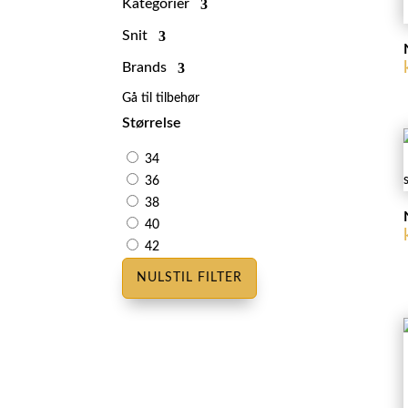
Kategorier
Snit
Brands
Gå til tilbehør
Størrelse
34
36
38
40
42
NULSTIL FILTER