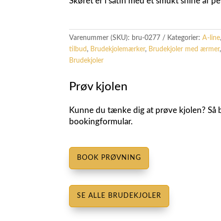
Skøret er i satin med et smukt shine af pe
Varenummer (SKU):
bru-0277
Kategorier:
A-line
tilbud
,
Brudekjolemærker
,
Brudekjoler med ærmer
Brudekjoler
Prøv kjolen
Kunne du tænke dig at prøve kjolen? Så b
bookingformular.
BOOK PRØVNING
SE ALLE BRUDEKJOLER