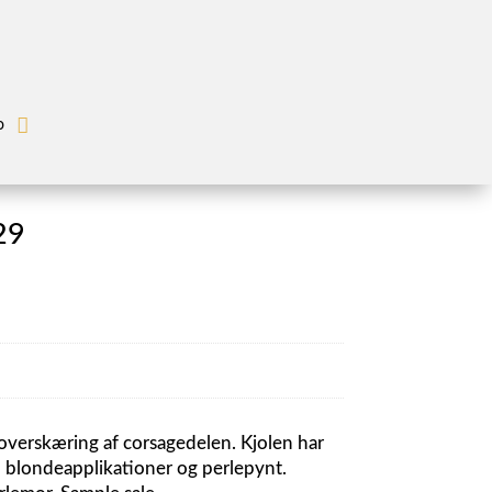
o
29
en
tuelle
is
:
.8.325,00.
 overskæring af corsagedelen. Kjolen har
d blondeapplikationer og perlepynt.