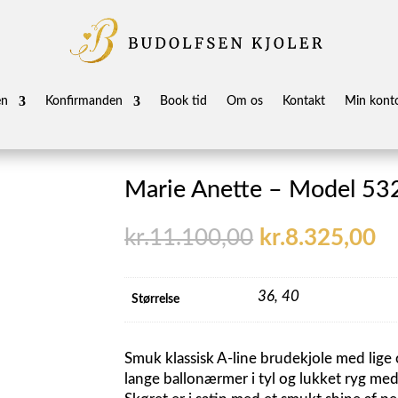
en
Konfirmanden
Book tid
Om os
Kontakt
Min kont
Marie Anette – Model 53
Den
D
kr.
11.100,00
kr.
8.325,00
oprindelige
ak
pris
pr
var:
er
36
,
40
Størrelse
kr.11.100,00.
kr
Smuk klassisk A-line brudekjole med lige
lange ballonærmer i tyl og lukket ryg me