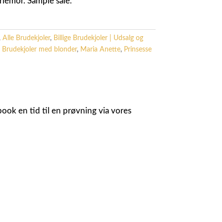
rlemor. Sample sale.
,
Alle Brudekjoler
,
Billige Brudekjoler | Udsalg og
,
Brudekjoler med blonder
,
Maria Anette
,
Prinsesse
ook en tid til en prøvning via vores